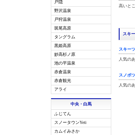
戸隠
高いと
野沢温泉
戸狩温泉
斑尾高原
スキー
タングラム
黒姫高原
スキー
妙高杉ノ原
人気の
池の平温泉
赤倉温泉
スノボ
赤倉観光
人気の
アライ
中央・白馬
ふじてん
スノータウンYeti
カムイみさか