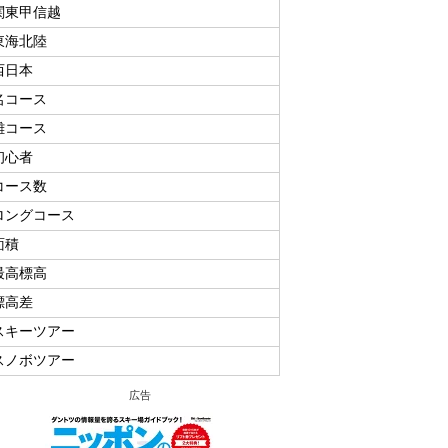
関東甲信越
東海北陸
西日本
名コース
難コース
初心者
コース数
ロングコース
面積
最高標高
標高差
スキーツアー
スノボツアー
広告