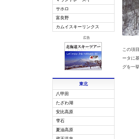
サホロ
富良野
カムイスキーリンクス
広告
この項
ータに
グを一
東北
八甲田
たざわ湖
安比高原
雫石
夏油高原
蔵王温泉