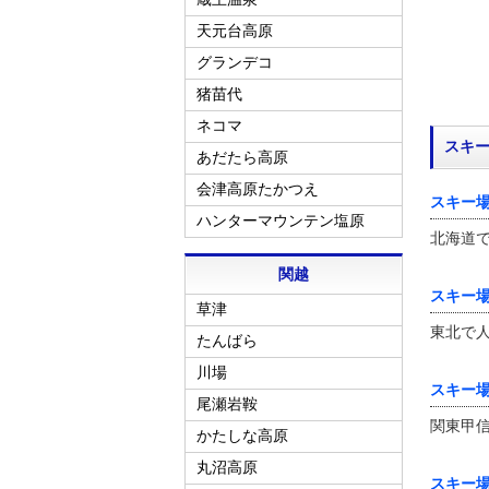
天元台高原
グランデコ
猪苗代
ネコマ
スキ
あだたら高原
会津高原たかつえ
スキー
ハンターマウンテン塩原
北海道
関越
スキー
草津
東北で
たんばら
川場
スキー
尾瀬岩鞍
関東甲
かたしな高原
丸沼高原
スキー