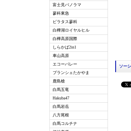
富士見パノラマ
蓼科東急
ピラタス蓼科
白樺湖ロイヤルヒル
白樺高原国際
しらかば2in1
車山高原
エコーバレー
ソー
ブランシェたかやま
鹿島槍
白馬五竜
Hakuba47
白馬岩岳
八方尾根
白馬コルチナ