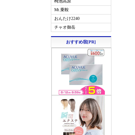
栂池高原
Mt.乗鞍
おんたけ2240
チャオ御岳
おすすめ宿[PR]