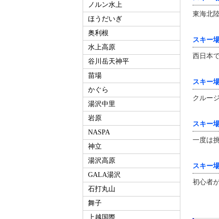
ノルン水上
東海北
ほうだいぎ
奥利根
スキー
水上高原
西日本
谷川岳天神平
苗場
スキー
かぐら
クルー
湯沢中里
岩原
スキー
NASPA
一度は
神立
湯沢高原
スキー
GALA湯沢
初心者
石打丸山
舞子
上越国際