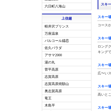
スキ
六日町八海山
スキー
上信越
コース
軽井沢プリンス
万座温泉
スキー
パルコール嬬恋
ロング
佐久パラダ
キング
アサマ2000
湯の丸
スキー
菅平高原
広〜い
志賀高原
志賀高原焼額山
スキー
奥志賀高原
高いと
竜王
木島平
スキー