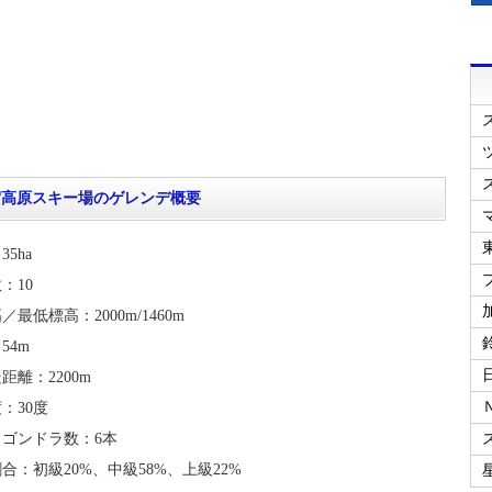
賀高原スキー場のゲレンデ概要
5ha
：10
最低標高：2000m/1460m
54m
距離：2200m
：30度
ゴンドラ数：6本
合：初級20%、中級58%、上級22%