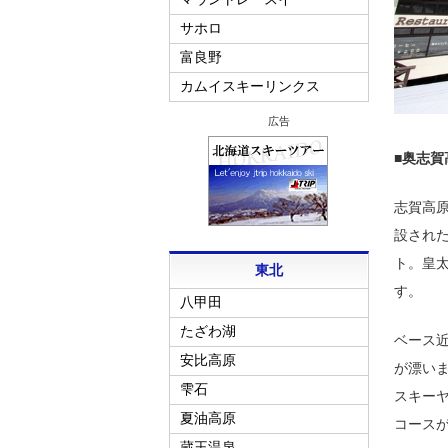
サホロ
富良野
カムイスキーリンクス
広告
■奥志賀
志賀高原
設され
ト。皇
東北
す。
八甲田
たざわ湖
ベース
安比高原
が漂いま
雫石
スキー
夏油高原
コース
蔵王温泉