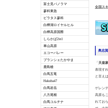
富士見パノラマ
全国ス
蓼科東急
ピラタス蓼科
白樺湖ロイヤルヒル
白樺高原国際
しらかば2in1
車山高原
奥志
エコーバレー
ブランシェたかやま
「
天皇
鹿島槍
表現す
白馬五竜
と言え
Hakuba47
白馬岩岳
ゲレン
八方尾根
高原も
れてお
白馬コルチナ