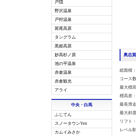
戸隠
野沢温泉
戸狩温泉
斑尾高原
タングラム
黒姫高原
奥志
妙高杉ノ原
池の平温泉
総面積：3
赤倉温泉
コース数
赤倉観光
最大標高／
アライ
標高差：
最長滑走
中央・白馬
最大斜度
ふじてん
リフト・
スノータウンYeti
レベル割
カムイみさか