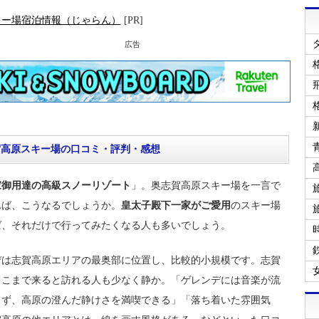
キー場宿泊情報（じゃらん）
[PR]
広告
賀高原スキー場の口コミ・評判・感想
家御用達の高級スノーリゾート
」。奥志賀高原スキー場を一言で
れば、こうなるでしょうか。
皇太子殿下一家がご愛用
のスキー場
ば、それだけで行ってみたくなる人も多いでしょう。
デは志賀高原エリアの最奥部に位置し、比較的小規模です。志賀
ここまで来ると訪れる人も少なく静か。「ゲレンデには音楽が流
らず、高原の澄んだ静けさを満喫できる」「落ち着いた雰囲気