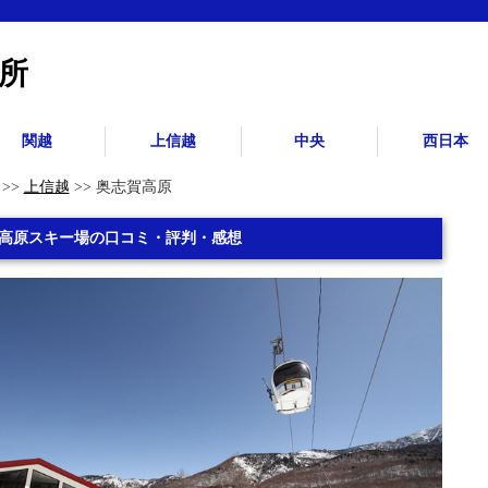
所
関越
上信越
中央
西日本
>>
上信越
>> 奥志賀高原
高原スキー場の口コミ・評判・感想