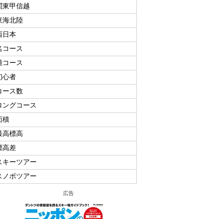
関東甲信越
東海北陸
西日本
名コース
難コース
初心者
コース数
ロングコース
面積
最高標高
標高差
スキーツアー
スノボツアー
広告