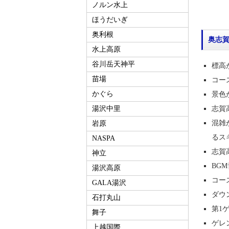
ノルン水上
ほうだいぎ
奥利根
奥志
水上高原
谷川岳天神平
標高
苗場
コー
かぐら
景色
志賀
湯沢中里
混雑
岩原
るス
NASPA
志賀
神立
BG
湯沢高原
コー
GALA湯沢
ダウ
石打丸山
第1
舞子
ゲレ
上越国際