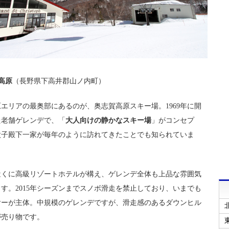
高原
（長野県下高井郡山ノ内町）
エリアの最奥部にあるのが、奥志賀高原スキー場。1969年に開
た老舗ゲレンデで、「
大人向けの静かなスキー場
」がコンセプ
太子殿下一家が毎年のように訪れてきたことでも知られていま
近くに高級リゾートホテルが構え、ゲレンデ全体も上品な雰囲気
す。2015年シーズンまでスノボ滑走を禁止しており、いまでも
ヤーが主体。中規模のゲレンデですが、滑走感のあるダウンヒル
が売り物です。