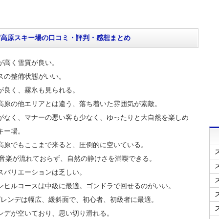
賀高原スキー場の口コミ・評判・感想まとめ
が高く雪質が良い。
スの整備状態がいい。
が良く、霧氷も見られる。
高原の他エリアとは違う、落ち着いた雰囲気が素敵。
がなく、マナーの悪い客も少なく、ゆったりと大自然を楽しめ
キー場。
高原でもここまで来ると、圧倒的に空いている。
M音楽が流れておらず、自然の静けさを満喫できる。
スバリエーションは乏しい。
ンヒルコースは中級に最適。ゴンドラで回せるのがいい。
ゲレンデは幅広、緩斜面で、初心者、初級者に最適。
ンデが空いており、思い切り滑れる。