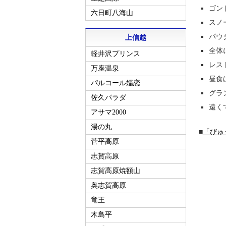
ゴン
六日町八海山
スノ
パウ
上信越
全体
軽井沢プリンス
レス
万座温泉
昼食
パルコール嬬恋
グラ
佐久パラダ
遠く
アサマ2000
湯の丸
■
「びゅ
菅平高原
志賀高原
志賀高原焼額山
奥志賀高原
竜王
木島平