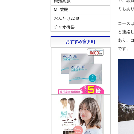
で、志
栂池高原
ミもあ
Mt.乗鞍
おんたけ2240
コース
チャオ御岳
と連絡
あり、
おすすめ宿[PR]
です。