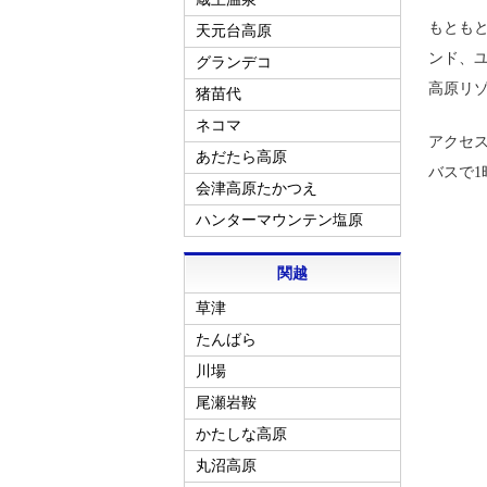
もともと
天元台高原
ンド、
グランデコ
高原リ
猪苗代
ネコマ
アクセス
あだたら高原
バスで1
会津高原たかつえ
ハンターマウンテン塩原
関越
草津
たんばら
川場
尾瀬岩鞍
かたしな高原
丸沼高原