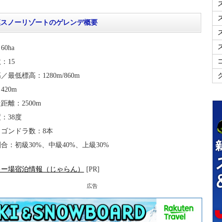
漢スノーリゾートのゲレンデ概要
0ha
：15
最低標高：1280m/860m
420m
距離：2500m
：38度
ゴンドラ数：8本
合：初級30%、中級40%、上級30%
キー場宿泊情報（じゃらん）
[PR]
広告