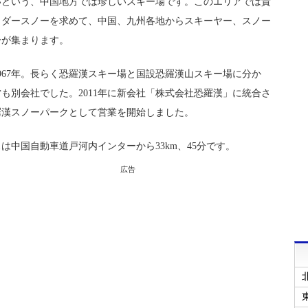
いという、中国地方では珍しいスキー場です。このエリアでは貴
ウダースノーを求めて、中国、九州各地からスキーヤー、スノー
ーが集まります。
967年。長らく恐羅漢スキー場と国設恐羅漢山スキー場に分か
も別会社でした。2011年に新会社「株式会社恐羅漢」に統合さ
羅漢スノーパークとして営業を開始しました。
は中国自動車道戸河内インターから33km、45分です。
広告