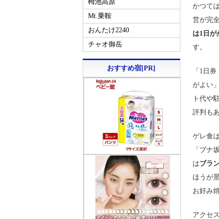
栂池高原
かつては
Mt.乗鞍
営が完
おんたけ2240
は1日が
チャオ御岳
す。
おすすめ宿[PR]
「1日券
がよい
ト代や
評判も
ゲレ食
「ブナ
は
ブラ
ほうが
お好み
アクセス