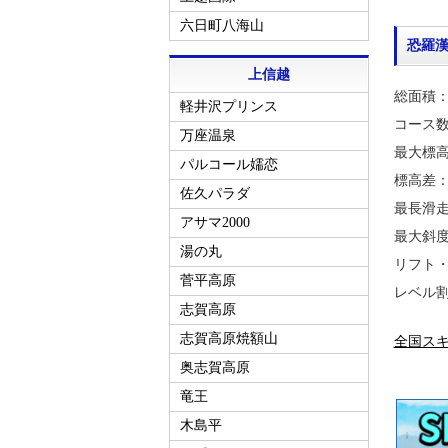
六日町八海山
恐羅
上信越
総面積：6
軽井沢プリンス
コース数
万座温泉
最大標高／
パルコール嬬恋
標高差：
佐久パラダ
最長滑走
アサマ2000
最大斜度
湯の丸
リフト・
菅平高原
レベル割
志賀高原
志賀高原焼額山
全国ス
奥志賀高原
竜王
木島平