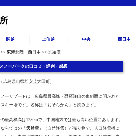
所
関越
上信越
中央
西日本
>>
東海北陸・西日本
>> 恐羅漢
スノーパークの口コミ・評判・感想
（広島県山県郡安芸太田町）
スノーリゾートは、広島県最高峰・恐羅漢山の東斜面に開かれた
／スキー場です。名称は「おそらかん」と読みます。
の最高標高は1280mで、中国地方では最も高い位置にあります。
高ならではの「
天然雪
」（自然降雪）が売り物で、人口降雪機に