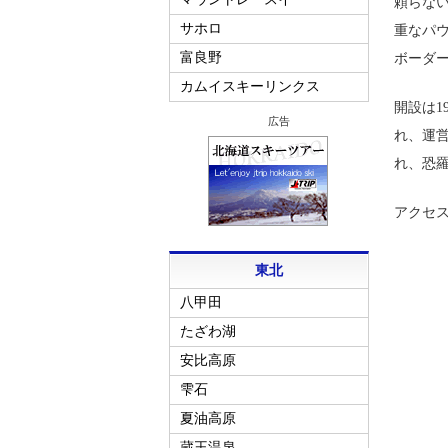
頼らな
サホロ
重なパ
富良野
ボーダ
カムイスキーリンクス
開設は1
広告
れ、運営
れ、恐
アクセス
東北
八甲田
たざわ湖
安比高原
雫石
夏油高原
蔵王温泉