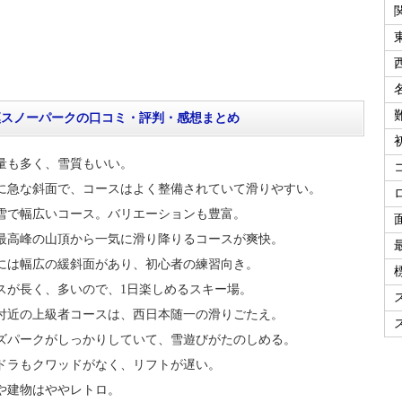
漢スノーパークの口コミ・評判・感想まとめ
量も多く、雪質もいい。
に急な斜面で、コースはよく整備されていて滑りやすい。
雪で幅広いコース。バリエーションも豊富。
最高峰の山頂から一気に滑り降りるコースが爽快。
には幅広の緩斜面があり、初心者の練習向き。
スが長く、多いので、1日楽しめるスキー場。
付近の上級者コースは、西日本随一の滑りごたえ。
ズパークがしっかりしていて、雪遊びがたのしめる。
ドラもクワッドがなく、リフトが遅い。
や建物はややレトロ。