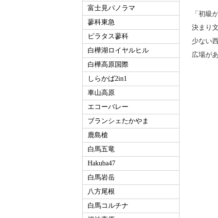
富士見パノラマ
「初級
蓼科東急
決まり
ピラタス蓼科
少ない
白樺湖ロイヤルヒル
広場が
白樺高原国際
しらかば2in1
車山高原
エコーバレー
ブランシェたかやま
鹿島槍
白馬五竜
Hakuba47
白馬岩岳
八方尾根
白馬コルチナ