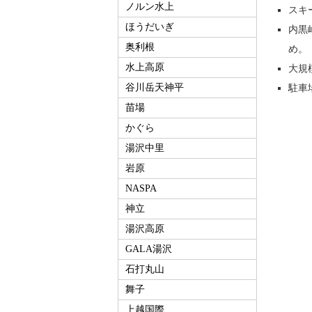
ノルン水上
スキ
ほうだいぎ
内黒
奥利根
め。
水上高原
大規
谷川岳天神平
駐車
苗場
かぐら
湯沢中里
岩原
NASPA
神立
湯沢高原
GALA湯沢
石打丸山
舞子
上越国際