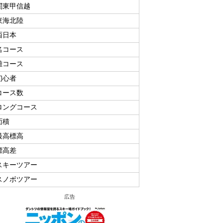
関東甲信越
東海北陸
西日本
名コース
難コース
初心者
コース数
ロングコース
面積
最高標高
標高差
スキーツアー
スノボツアー
広告