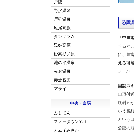
戸隠
野沢温泉
戸狩温泉
恐羅
斑尾高原
タングラム
「
中国
黒姫高原
するとこ
妙高杉ノ原
に、豊
池の平温泉
える可
ノーパ
赤倉温泉
赤倉観光
国設ス
アライ
山頂付
緩斜面
中央・白馬
いう感
ふじてん
という口
スノータウンYeti
公認の
カムイみさか