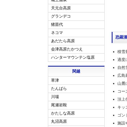
天元台高原
グランデコ
猪苗代
ネコマ
恐羅
あだたら高原
会津高原たかつえ
積雪
ハンターマウンテン塩原
適度
自然
関越
広島
草津
山麓
たんばら
コー
川場
頂上
尾瀬岩鞍
キッ
かたしな高原
ゴン
丸沼高原
施設