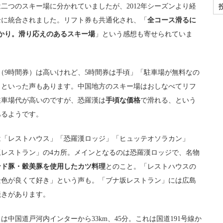
二つのスキー場に分かれていましたが、2012年シーズンより経
全に統合されました。リフト券も共通化され、「
全コース滑るに
かり。滑り応えのあるスキー場
」という感想も寄せられていま
（9時間券）は高いけれど、5時間券は手頃」「駐車場が無料なの
」といった声もあります。中国地方のスキー場はおしなべてリフ
駐車場代が高いのですが、恐羅漢は
手頃な価格
で滑れる、という
あるようです。
は「レストハウス」「恐羅漢ロッジ」「ヒュッテオソラカン」
坂レストラン」の4カ所。メインとなるのは恐羅漢ロッジで、名物
ンド豚・穀美豚を使用したカツ料理
とのこと。「レストハウスの
景色が良くて好き」という声も。「ブナ坂レストラン」には広島
焼きがあります。
は中国道戸河内インターから33km、45分。これは国道191号線か