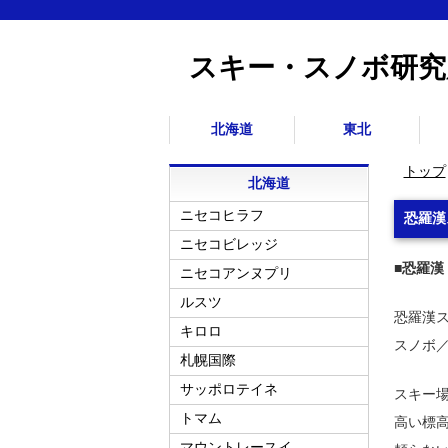
スキー・スノボ研究
北海道
東北
トップ
北海道
ニセコヒラフ
恐羅漢
ニセコビレッジ
■恐羅漢
ニセコアンヌプリ
ルスツ
恐羅漢
キロロ
スノボ
札幌国際
サッポロテイネ
スキー場
トマム
高い標
マウントレースイ