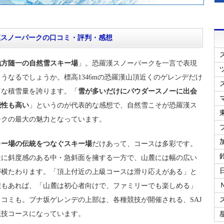
漢スノーパークの口コミ・評判・感想
地方随一の自然雪スキー場
」。恐羅漢スノーパークを一言で表現
うなるでしょうか。標高1346mの恐羅漢山頂近くのゲレンデだけ
富な積雪量を誇ります。「
雪が多いだけにパウダースノーに出会
能性も高い
」というのが代表的な感想で、自然雪こそが恐羅漢ス
ークの最大の魅力となっています。
キー場の伝統をつなぐスキー場
だけあって、コースは多彩です。
近に斜度感のある中・急斜面を擁する一方で、山麓には幅の広い
が横たわります。「頂上付近の上級コースは滑り応えがある」と
想もあれば、「山麓は初心者向けで、ファミリーでも楽しめる」
コミも。ブナ坂ゲレンデの上部は、各種競技が開催される、SAJ
競技コースになっています。