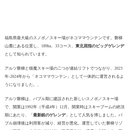
福島県最大級のスノボ／スキー場がネコママウンテンです。磐梯
山麓にある位置し、189ha、33コース、
東北屈指のビッグゲレンデ
として知られています。
アルツ磐梯と猫魔スキー場の二つが連結リフトでつながり、2023
年-2024年から「ネコママウンテン」として一体的に運営されるよ
うになりました。、
アルツ磐梯は、バブル期に建設された新しいスノボ／スキー場
で、開業は1992年（平成4年）12月。開業時はスキーブームの絶頂
期にあたり、「
最新鋭のゲレンデ
」として人気を博しました。バ
ブル崩壊後は利用客が減り、経営が悪化。運営していた磐梯リゾ