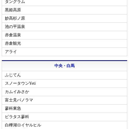
タングラム
黒姫高原
妙高杉ノ原
池の平温泉
赤倉温泉
赤倉観光
アライ
中央・白馬
ふじてん
スノータウンYeti
カムイみさか
富士見パノラマ
蓼科東急
ピラタス蓼科
白樺湖ロイヤルヒル