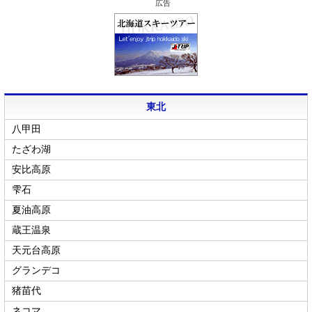
広告
東北
八甲田
たざわ湖
安比高原
雫石
夏油高原
蔵王温泉
天元台高原
グランデコ
猪苗代
ネコマ