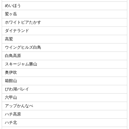
めいほう
鷲ヶ岳
ホワイトピアたかす
ダイナランド
高鷲
ウイングヒルズ白鳥
白鳥高原
スキージャム勝山
奥伊吹
箱館山
びわ湖バレイ
六甲山
アップかんなべ
ハチ高原
ハチ北