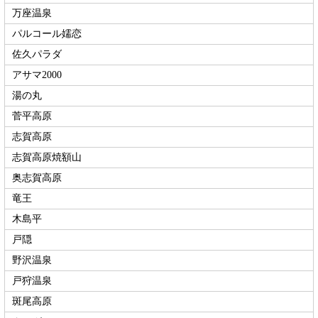
万座温泉
パルコール嬬恋
佐久パラダ
アサマ2000
湯の丸
菅平高原
志賀高原
志賀高原焼額山
奥志賀高原
竜王
木島平
戸隠
野沢温泉
戸狩温泉
斑尾高原