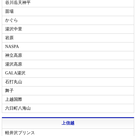
谷川岳天神平
苗場
かぐら
湯沢中里
岩原
NASPA
神立高原
湯沢高原
GALA湯沢
石打丸山
舞子
上越国際
六日町八海山
上信越
軽井沢プリンス