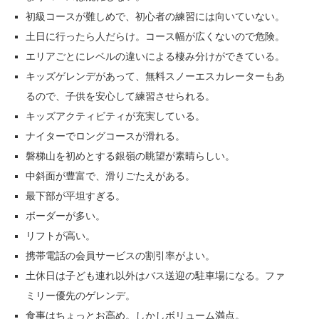
初級コースが難しめで、初心者の練習には向いていない。
土日に行ったら人だらけ。コース幅が広くないので危険。
エリアごとにレベルの違いによる棲み分けができている。
キッズゲレンデがあって、無料スノーエスカレーターもあ
るので、子供を安心して練習させられる。
キッズアクティビティが充実している。
ナイターでロングコースが滑れる。
磐梯山を初めとする銀嶺の眺望が素晴らしい。
中斜面が豊富で、滑りごたえがある。
最下部が平坦すぎる。
ボーダーが多い。
リフトが高い。
携帯電話の会員サービスの割引率がよい。
土休日は子ども連れ以外はバス送迎の駐車場になる。ファ
ミリー優先のゲレンデ。
食事はちょっとお高め。しかしボリューム満点。