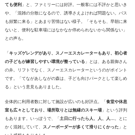
ても便利
」と、ファミリーには好評。一般客には不評かと思いき
や、「混雑の分散になるので、誘導さえよければ問題ない。バス
も頻繁に来る」とあまり苦情はない様子。「そもそも、早朝に来
ないと、便利な駐車場にはなかなか停められないから関係ない」
との声も。
「
キッズゲレンデがあり、スノーエスカレーターもあり、初心者
の子どもが練習しやすい環境が整っている
」とは、ある親御さん
の弁。リフトでなく、スノーエスカレーターというのがポイント
です。「てながあしながの森は、子ども向けパークとして楽しめ
る」という意見もありました。
全体的に利用者数に対して施設が広いのも好評点。「
食堂や休息
室も広々としており、場所取りとは無縁のスキー場
」という評判
もあります。いっぽうで、「
土日に行ったら人、人、人…
。とに
かく混雑していて、
スノーボーダーが多くて滑りにくかった
」と