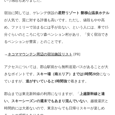
いう感想もありました。
宿泊に関しては、ゲレンデ併設の
星野リゾート 磐梯山温泉ホテル
が人気で、質に対する評価も高いです。ただし、値段もやや高
め。ファミリーで泊まるには手が出ない、という人には、車で15
分ぐらいのところに七ツ森ペンション村があり、「安く宿泊でき
るペンションが豊富」とのことです。
→
ネコママウンテン周辺の宿泊施設リスト
[PR]
アクセスについては、郡山駅前から無料送迎バスがあることが大
きなポイントです。
スキー場（南エリア）までは1時間20分
になっ
ていますが、
道がすいていると1時間強
で着きます。
郡山までは東北新幹線の利用になりますが、「
上越新幹線と違
い、スキーシーズンの週末でもあまり混んでいない
。越後湯沢と
時間的には大差ないので、東京からでも日帰りスキーが楽しめ