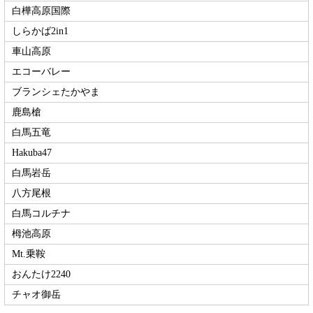
白樺高原国際
しらかば2in1
車山高原
エコーバレー
ブランシェたかやま
鹿島槍
白馬五竜
Hakuba47
白馬岩岳
八方尾根
白馬コルチナ
栂池高原
Mt.乗鞍
おんたけ2240
チャオ御岳